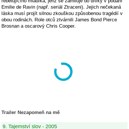
rebelujícího mladíka, jenž se zamiluje do dívky v podání
Emilie de Ravin (např. seriál Ztraceni). Jejich nečekaná
láska musí projít silnou zkouškou způsobenou tragédií v
obou rodinách. Role otců ztvárnili James Bond Pierce
Brosnan a oscarový Chris Cooper.
Trailer Nezapomeň na mě
9. Tajemství slov - 2005