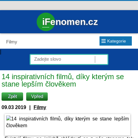
iFenomen.cz
≡
Kategorie
Filmy
|
14 inspirativních filmů, díky kterým se
stane lepším člověkem
Zpět
Vpřed
09.03 2019
|
Filmy