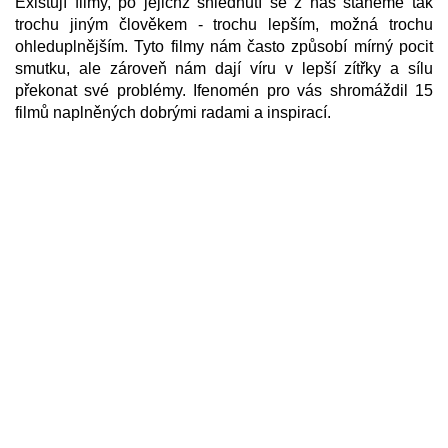
Existují filmy, po jejichž shlédnutí se z nás staneme tak
trochu jiným člověkem - trochu lepším, možná trochu
ohleduplnějším. Tyto filmy nám často způsobí mírný pocit
smutku, ale zároveň nám dají víru v lepší zítřky a sílu
překonat své problémy. Ifenomén pro vás shromáždil 15
filmů naplněných dobrými radami a inspirací.