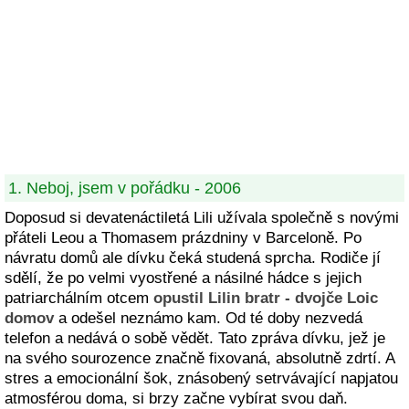
1. Neboj, jsem v pořádku - 2006
Doposud si devatenáctiletá Lili užívala společně s novými
přáteli Leou a Thomasem prázdniny v Barceloně. Po
návratu domů ale dívku čeká studená sprcha. Rodiče jí
sdělí, že po velmi vyostřené a násilné hádce s jejich
patriarchálním otcem
opustil Lilin bratr - dvojče Loic
domov
a odešel neznámo kam. Od té doby nezvedá
telefon a nedává o sobě vědět. Tato zpráva dívku, jež je
na svého sourozence značně fixovaná, absolutně zdrtí. A
stres a emocionální šok, znásobený setrvávající napjatou
atmosférou doma, si brzy začne vybírat svou daň.