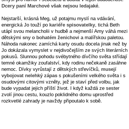
Dcery paní Marchové však nejsou ledajaké
.
Nejstarší, krásná Meg, už potajmu myslí na vdávání,
energická Jo touží po
kariéře spisovatelky
, tichá Beth
utápí svou melancholii v hudbě a nejmenší Amy váhá mezi
dětskými
sny o bohatém ženichov
i a malířskou paletou.
Náhoda nakonec zamíchá karty osudu docela jinak než by
Jo dokázala vymyslet v nejdivočejším ze svých literárních
pokusů. Slunnou pohodu svébytného dívčího světa střídají
temné okamžiky zoufalství, kdy rodinu nečekaně zasáhne
nemoc. Dívky vyrůstají z dětských střevíčků,
musejí
vybojovat nelehký zápas
s pokušeními velkého světa i s
osudovými citovými vzněty, jež je staví před volbu, jak
bude vypadat jejich příští život. I když každá ze sester
zvolí jinou cestu, kouzlo poklidného domu uprostřed
rozkvetlé zahrady je navždy připoutalo k sobě.