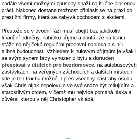
nadále všemi možnými způsoby snaží najít lépe placenou
práci. Nakonec dostane možnost přihlásit se na praxi do
prestižní firmy, která se zabývá obchodem s akciemi.
Přestože se v úvodní fázi musí obejít bez jakékoliv
finanční odměny, nabídku přijme a doufá, že na konci
stáže na něj čeká regulérní pracovní nabídka a s ní i
slibná budoucnost. Vzhledem k nulovým příjmům je však i
se svým synem brzy vyhozen z bytu a d
onucen
přespávat v útulcích pro bezdomovce
, na autobusových
zastávkách, na veřejných záchodcích a dalších místech,
kde je ten trochu možné. I přes všechny nástrahy osudu
však Chris nijak nepolevuje ve své snaze být milujícím a
starostlivým otcem, v čemž mu nejvíce pomáhá láska a
důvěra, kterou v něj Christopher vkládá.