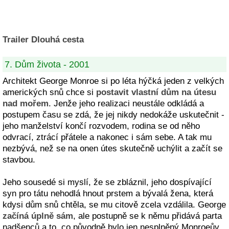
Trailer Dlouhá cesta
7. Dům života - 2001
Architekt George Monroe si po léta hýčká jeden z velkých
amerických snů chce si
postavit vlastní dům na útesu
nad mořem
. Jenže jeho realizaci neustále odkládá a
postupem času se zdá, že jej nikdy nedokáže uskutečnit -
jeho manželství končí rozvodem, rodina se od něho
odvrací, ztrácí přátele a nakonec i sám sebe. A tak mu
nezbývá, než se na onen útes skutečně uchýlit a začít se
stavbou.
Jeho sousedé si myslí, že se zbláznil, jeho dospívající
syn pro tátu nehodlá hnout prstem a bývalá žena, která
kdysi dům snů chtěla, se mu citově zcela vzdálila. George
začíná úplně sám
, ale postupně se k němu přidává parta
nadšenců a to, co původně bylo jen nesplněný Monroeův