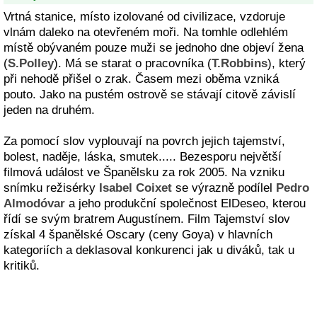
Vrtná stanice, místo izolované od civilizace, vzdoruje
vlnám daleko na otevřeném moři. Na tomhle odlehlém
místě obývaném pouze muži se jednoho dne objeví žena
(
S.Polley
). Má se starat o pracovníka (
T.Robbins
), který
při nehodě přišel o zrak. Časem mezi oběma vzniká
pouto. Jako na pustém ostrově se stávají citově závislí
jeden na druhém.
Za pomocí slov vyplouvají na povrch jejich tajemství,
bolest, naděje, láska, smutek..... Bezesporu největší
filmová událost ve Španělsku za rok 2005. Na vzniku
snímku režisérky
Isabel Coixet
se výrazně podílel
Pedro
Almodóvar
a jeho produkční společnost ElDeseo, kterou
řídí se svým bratrem Augustínem. Film Tajemství slov
získal 4 španělské Oscary (ceny Goya) v hlavních
kategoriích a deklasoval konkurenci jak u diváků, tak u
kritiků.