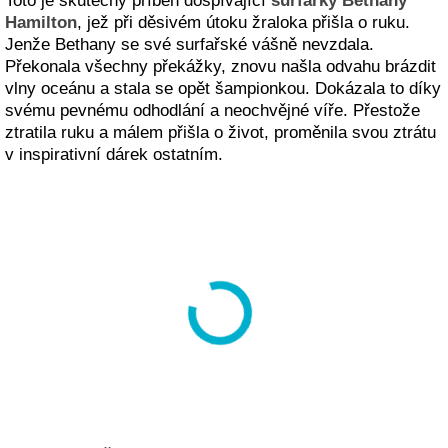
Toto je skutečný příběh dospívající
surfařky Bethany
Hamilton
, jež při děsivém útoku žraloka přišla o ruku.
Jenže Bethany se své surfařské vášně nevzdala.
Překonala všechny překážky, znovu našla odvahu brázdit
vlny oceánu a stala se opět šampionkou. Dokázala to díky
svému pevnému odhodlání a neochvějné víře. Přestože
ztratila ruku a málem přišla o život, proměnila svou ztrátu
v inspirativní dárek ostatním.