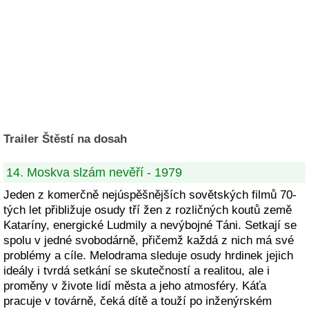
Trailer Štěstí na dosah
14. Moskva slzám nevěří - 1979
Jeden z komerčně nejúspěšnějších sovětských filmů 70-
tých let přibližuje osudy tří žen z rozličných koutů země
Kataríny, energické Ludmily a nevýbojné Táni. Setkají se
spolu v jedné svobodárně, přičemž každá z nich má své
problémy a cíle. Melodrama sleduje osudy hrdinek jejich
ideály i tvrdá setkání se skutečností a realitou, ale i
proměny v živote lidí města a jeho atmosféry. Káťa
pracuje v továrně, čeká dítě a touží po inženýrském