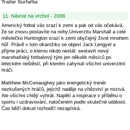
Trailer Surfařka
11. Návrat na vrchol - 2006
Americký fotbal vás srazí k zemi a pak od vás očekává,
že se znovu postavíte na nohy.Univerzitu Marshall a celé
městečko Huntington srazí k zemi obyčejný život mnohem
hůř. Právě v tom okamžiku se objeví Jack Lengyel a
přijme práci, o kterou nikdo nestál:
sestavit nový
marshallský fotbalový tým
jen několik měsíců po
leteckém neštěstí, při kterém zahynuli všichni univerzitní
hráči.
Matthew McConaughey
jako energetický trenér
nezkušených hráčů, jejichž naděje na vítězství je mizivá.
Ale všichni chtějí vyhrát. Napětí a inspirace v příběhu o
sportu i uzdravování, natočeném podle skutečné události.
Čas běží dokud rozhodčí nezapíská.