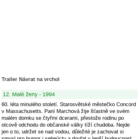
Trailer Návrat na vrchol
12. Malé ženy - 1994
60. léta minulého století. Starosvětské městečko Concord
v Massachusetts. Paní Marchová žije šťastně ve svém
malém domku se čtyřmi dcerami, přestože rodinu po
otcově odchodu do občanské války tíží chudoba. Nejde
jen o to, udržet se nad vodou, důležité je zachovat si
smysl pro humor i sebeúctu a doufat v lepší budoucnost.