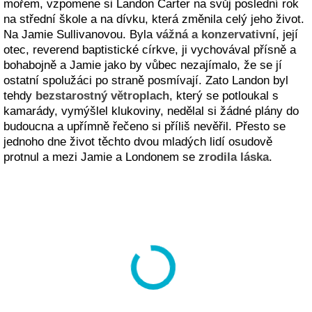
mořem, vzpomene si Landon Carter na svůj poslední rok
na střední škole a na dívku, která změnila celý jeho život.
Na Jamie Sullivanovou. Byla
vážná a konzervativní
, její
otec, reverend baptistické církve, ji vychovával přísně a
bohabojně a Jamie jako by vůbec nezajímalo, že se jí
ostatní spolužáci po straně posmívají. Zato Landon byl
tehdy
bezstarostný větroplach
, který se potloukal s
kamarády, vymýšlel klukoviny, nedělal si žádné plány do
budoucna a upřímně řečeno si příliš nevěřil. Přesto se
jednoho dne život těchto dvou mladých lidí osudově
protnul a mezi Jamie a Londonem se z
rodila láska
.