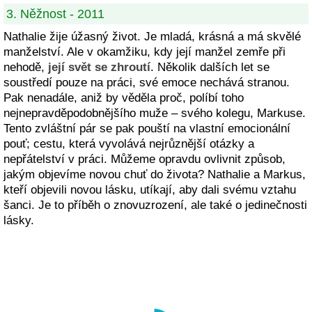
3. Něžnost - 2011
Nathalie žije úžasný život. Je mladá, krásná a má skvělé
manželství. Ale v okamžiku, kdy její manžel zemře při
nehodě,
její svět se zhroutí
. Několik dalších let se
soustředí pouze na práci, své emoce nechává stranou.
Pak nenadále, aniž by věděla proč, políbí toho
nejnepravděpodobnějšího muže – svého kolegu, Markuse.
Tento zvláštní pár se pak pouští na vlastní emocionální
pouť; cestu, která vyvolává nejrůznější otázky a
nepřátelství v práci. Můžeme opravdu ovlivnit způsob,
jakým objevíme novou chuť do života? Nathalie a Markus,
kteří objevili novou lásku, utíkají, aby dali svému vztahu
šanci. Je to příběh o znovuzrození, ale také o jedinečnosti
lásky.