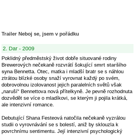
Trailer Neboj se, jsem v pořádku
2. Dar - 2009
Poklidný předměstský život dobře situované rodiny
Brewerových nečekaně rozvrátí šokující
smrt staršího
syna
Bennetta. Otec, matka i mladší bratr se s náhlou
ztrátou blízké osoby snaží vyrovnat každý po svém,
dobrovolnou izolovanost jejich paralelních světů však
„naruší“ Bennettova nová přítelkyně. Je pevně rozhodnuta
dozvědět se více o mladíkovi, se kterým ji pojila krátká,
ale intenzivní romance.
Debutující Shana Festeová natočila nečekaně vyzrálou
studii o vyrovnávání se s bolestí, aniž by sklouzla k
povrchnímu sentimentu. Její intenzivní psychologický