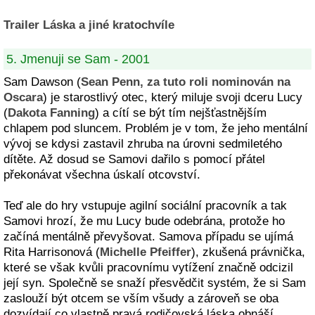
Trailer Láska a jiné kratochvíle
5. Jmenuji se Sam - 2001
Sam Dawson (
Sean Penn, za tuto roli nominován na
Oscara
) je starostlivý otec, který miluje svoji dceru Lucy
(
Dakota Fanning
) a cítí se být tím nejšťastnějším
chlapem pod sluncem. Problém je v tom, že jeho mentální
vývoj se kdysi zastavil zhruba na úrovni sedmiletého
dítěte. Až dosud se Samovi dařilo s pomocí přátel
překonávat všechna úskalí otcovství.
Teď ale do hry vstupuje agilní sociální pracovník a tak
Samovi hrozí, že mu Lucy bude odebrána, protože ho
začíná mentálně převyšovat. Samova případu se ujímá
Rita Harrisonová (
Michelle Pfeiffer
), zkušená právnička,
které se však kvůli pracovnímu vytížení značně odcizil
její syn. Společně se snaží přesvědčit systém, že si Sam
zaslouží být otcem se vším všudy a zároveň se oba
dozvídají co vlastně pravá rodičovská láska obnáší...