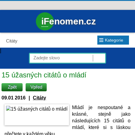
iFenomen.cz
≡
Kategorie
Citáty
|
15 úžasných citátů o mládí
Zpět
Vpřed
09.01 2016
|
Citáty
Mládí je nespoutané a
krásné, stejně jako
následujících 15 citátů o
mládí, které si s láskou
přečtete v každém věku.