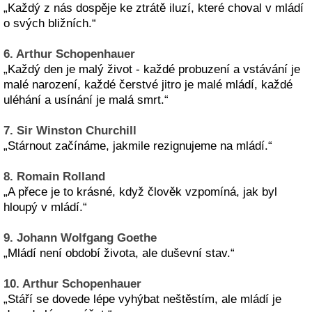
„Každý z nás dospěje ke ztrátě iluzí, které choval v mládí
o svých bližních.“
6. Arthur Schopenhauer
„Každý den je malý život - každé probuzení a vstávání je
malé narození, každé čerstvé jitro je malé mládí, každé
uléhání a usínání je malá smrt.“
7. Sir Winston Churchill
„Stárnout začínáme, jakmile rezignujeme na mládí.“
8. Romain Rolland
„A přece je to krásné, když člověk vzpomíná, jak byl
hloupý v mládí.“
9. Johann Wolfgang Goethe
„Mládí není období života, ale duševní stav.“
10. Arthur Schopenhauer
„Stáří se dovede lépe vyhýbat neštěstím, ale mládí je