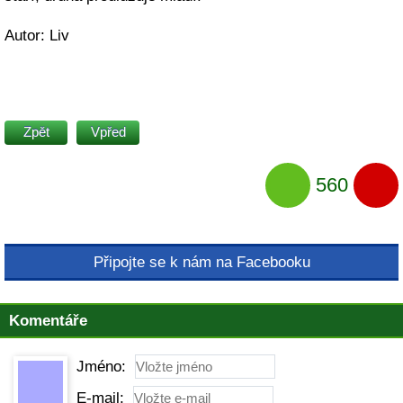
Autor: Liv
Zpět
Vpřed
560
Připojte se k nám na Facebooku
Komentáře
Jméno:
E-mail: