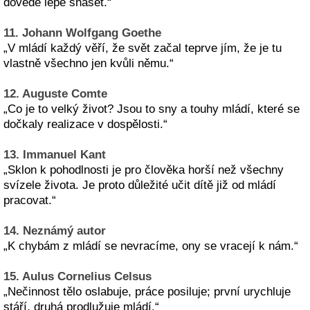
dovede lépe snášet.“
11. Johann Wolfgang Goethe
„V mládí každý věří, že svět začal teprve jím, že je tu
vlastně všechno jen kvůli němu.“
12. Auguste Comte
„Co je to velký život? Jsou to sny a touhy mládí, které se
dočkaly realizace v dospělosti.“
13. Immanuel Kant
„Sklon k pohodlnosti je pro člověka horší než všechny
svízele života. Je proto důležité učit dítě již od mládí
pracovat.“
14. Neznámý autor
„K chybám z mládí se nevracíme, ony se vracejí k nám.“
15. Aulus Cornelius Celsus
„Nečinnost tělo oslabuje, práce posiluje; první urychluje
stáří, druhá prodlužuje mládí.“