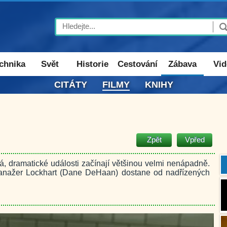
Search
chnika
Svět
Historie
Cestování
Zábava
Vid
CITÁTY
FILMY
KNIHY
Zpět
Vpřed
vá, dramatické události začínají většinou velmi nenápadně.
anažer Lockhart (Dane DeHaan) dostane od nadřízených