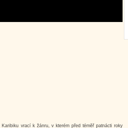
 Karibiku vrací k žánru, v kterém před téměř patnácti roky