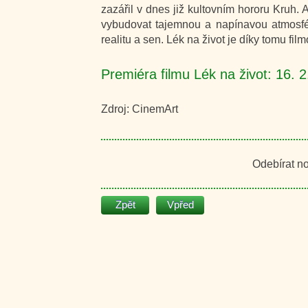
zazářil v dnes již kultovním hororu Kruh.
vybudovat tajemnou a napínavou atmosfér
realitu a sen. Lék na život je díky tomu fi
Premiéra filmu Lék na život: 16. 
Zdroj: CinemArt
Odebírat n
Zpět
Vpřed