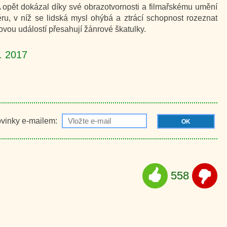
 A opět dokázal díky své obrazotvornosti a filmařskému umění
u, v níž se lidská mysl ohýbá a ztrácí schopnost rozeznat
lmovou událostí přesahují žánrové škatulky.
2. 2017
ovinky e-mailem:
OK
558