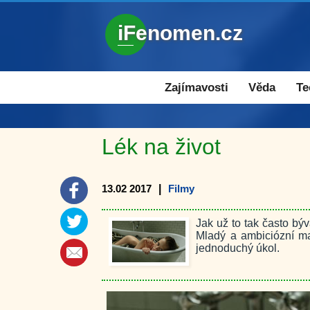
iFenomen.cz
Zajímavosti a novinky
Zajímavosti
Věda
Te
Lék na život
13.02 2017
|
Filmy
Jak už to tak často bý
Mladý a ambiciózní m
jednoduchý úkol.