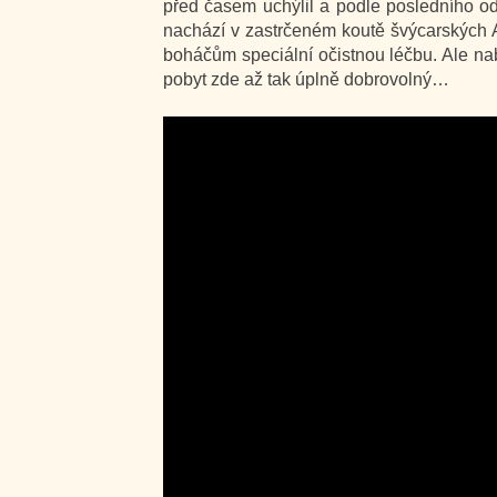
před časem uchýlil a podle posledního ode
nachází v zastrčeném koutě švýcarských A
boháčům speciální očistnou léčbu. Ale n
pobyt zde až tak úplně dobrovolný…