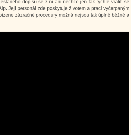
slaného dopisu se z ní ani nechce jen tak rychle vrátit, se
lp. Její personál zde poskytuje životem a prací vyčerpaným
abízené zázračné procedury možná nejsou tak úplně běžné a